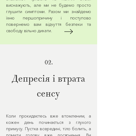
виснажують, але ми не будемо просто
глушити симптоми. Разом ми знайдемо
їхню першопричину і поступово
повернемо вам відчуття безпеки та
свободу вільно дихати.
02.
Депресія і втрата
сенсу
Коли прокидаєтесь вже втомленим, а
кожен день починається з глухого
примусу. Пустка всередині, тіло болить, а
помити голову вже досягнення. Ви