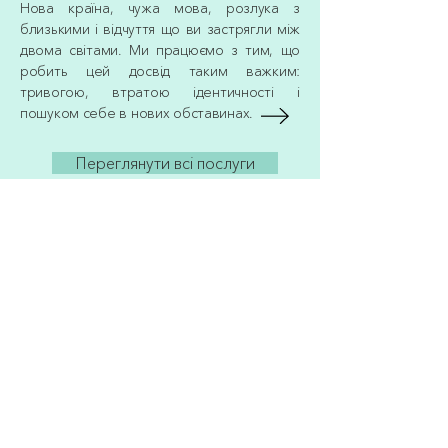
Нова країна, чужа мова, розлука з
близькими і відчуття що ви застрягли між
двома світами. Ми працюємо з тим, що
робить цей досвід таким важким:
тривогою, втратою ідентичності і
пошуком себе в нових обставинах.
Переглянути всі послуги
Блог психотерапевт Світлана
Логвиненко