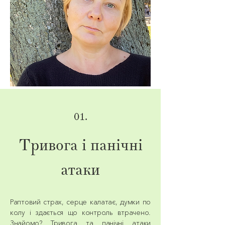
01.
Тривога і панічні
атаки
Раптовий страх, серце калатає, думки по
колу і здається що контроль втрачено.
Знайомо? Тривога та панічні атаки