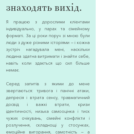
знаходять вихід.
Я працюю з дорослими клієнтами
індивідуально, у парах та сімейному
форматі. За ці роки поруч зі мною були
люди з дуже різними історіями — і кожна
зустріч нагадувала мені, наскільки
людина здатна витримати і знайти себе,
навіть коли здається що сил більше
немає.
Серед запитів з якими до мене
звертаються: тривога і панічні атаки,
депресія і втрата сенсу, травматичний
досвід і важкі втрати, кризи
ідентичності, низька самооцінка і тиск
чужих очікувань, сімейні конфлікти і
розлучення, складнощі у стосунках,
емоційне вигорання, самотність — а