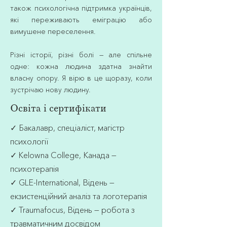
також психологічна підтримка українців,
які переживають еміграцію або
вимушене переселення.
Різні історії, різні болі — але спільне
одне: кожна людина здатна знайти
власну опору. Я вірю в це щоразу, коли
зустрічаю нову людину.
Освіта і сертифікати
✓ Бакалавр, спеціаліст, магістр
психології
✓ Kelowna College, Канада —
психотерапія
✓ GLE-International, Відень —
екзистенційний аналіз та логотерапія
✓ Traumafocus, Відень — робота з
травматичним досвідом