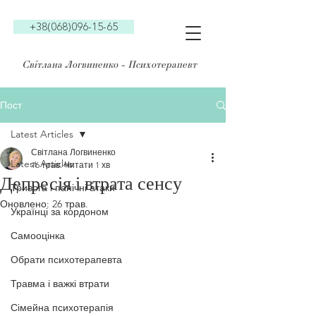
+38(068)096-15-65
Світлана Логвиненко - Психотерапевт
Пост
Latest Articles
Світлана Логвиненко
Latest Articles
16 трав.
Читати 1 хв
Депресія і втрата сенсу
Тривога і панічні атаки
Оновлено:
26 трав.
Українці за кордоном
Самооцінка
Обрати психотерапевта
Травма і важкі втрати
Сімейна психотерапія