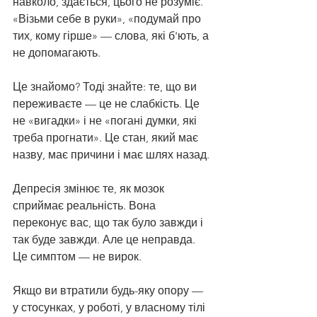
навколо, здається, цього не розуміє. 
«Візьми себе в руки», «подумай про 
тих, кому гірше» — слова, які б'ють, а 
не допомагають.
Це знайомо? Тоді знайте: те, що ви 
переживаєте — це не слабкість. Це 
не «вигадки» і не «погані думки, які 
треба прогнати». Це стан, який має 
назву, має причини і має шлях назад.
Депресія змінює те, як мозок 
сприймає реальність. Вона 
переконує вас, що так було завжди і 
так буде завжди. Але це неправда. 
Це симптом — не вирок.
Якщо ви втратили будь-яку опору — 
у стосунках, у роботі, у власному тілі 