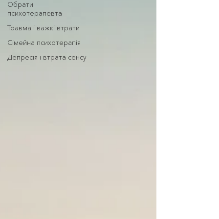
Обрати
психотерапевта
Травма і важкі втрати
Сімейна психотерапія
Депресія і втрата сенсу