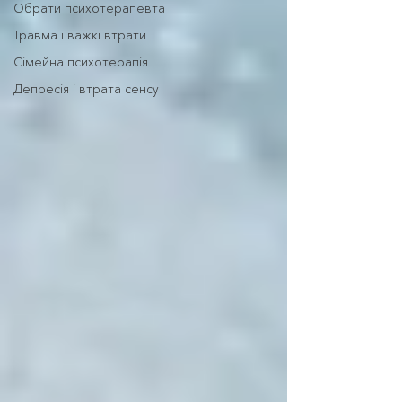
Обрати психотерапевта
Травма і важкі втрати
Сімейна психотерапія
Депресія і втрата сенсу