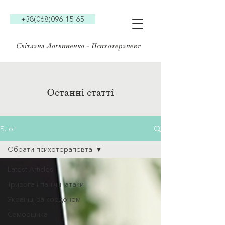
+38(068)096-15-65
Світлана Логвиненко - Психотерапевт
Останні статті
Блог
Обрати психотерапевта
Latest Articles
Тривога і панічні атаки
Українці за кордоном
Самооцінка