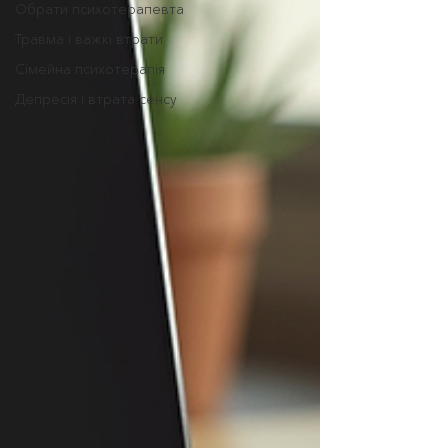
Обрати психотерапевта
Травма і важкі втрати
Сімейна психотерапія
Депресія і втрата сенсу